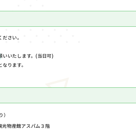
ください。
いいたします。(当日可)
となります。
り）
県観光物産館アスパム３階