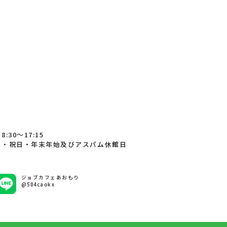
:30～17:15
日・祝日・年末年始及びアスパム休館日
ジョブカフェあおもり
@504caokx